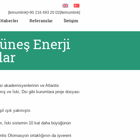
[telnumlink]+90 216 493 20 02[/telnumlink]
Haberler
Referanslar
İletişim
üneş Enerji
lar
si akademisyenlerinin ve Atlantis
ış ve İski, Dsi gibi kurumlara proje dosyası
l ışık yakmıştır.
dan, İski sistemin 10 kat daha büyüğünün
lantis Otomasyon ortaklığının da işvereni