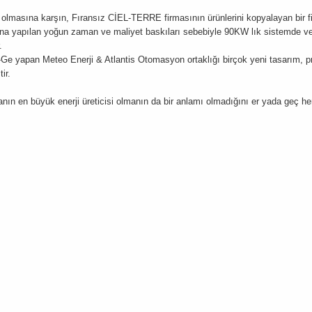
 olmasına karşın, Fıransız CİEL-TERRE firmasının ürünlerini kopyalayan bir 
ına yapılan yoğun zaman ve maliyet baskıları sebebiyle 90KW lık sistemde v
.
e yapan Meteo Enerji & Atlantis Otomasyon ortaklığı birçok yeni tasarım, pro
ir.
n en büyük enerji üreticisi olmanın da bir anlamı olmadığını er yada geç he