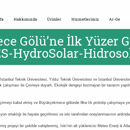
fa
Hakkımızda
Ürünler
Hizmetlerimiz
Ar-Ge
e Gölü’ne İlk Yüzer G
ES-HydroSolar-Hidroso
stanbul Teknik Üniversitesi, Yıldız Teknik Üniversitesi ve İstanbul Üniversite
k çalışması ile Çevreye duyarlı, Ekolojik dengeyi bozmayan bir tasarım yapılm
çirmeyi kabul etmiş ve Büyükçekmece gölünde 9kw lık prototip çalışmaya yeşi
syon ortaklığı ile hayata geçirilmesi ve iski tarafından onaylanmasının ardın
iş projeyi bir şekilde sahiplenmiş, İski’nin alt yüklenicisi Meteo Enerji & At